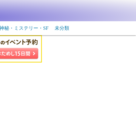
神秘・ミステリー・SF
未分類
生物・飛行物体
ＳＦ