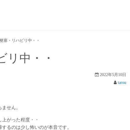
梗塞・リハビリ中・・
ビリ中・・
2022年5月10日
tarou
ちません。
し上がった程度・・
帰するのは少し怖いのが本音です。