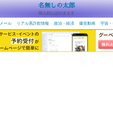
名無しの太郎
個人的にぼやきます
メール
リアル系詐欺情報
政治・経済
爆笑動画
宇宙・
動物系の爆笑動画
未確認
宇宙・