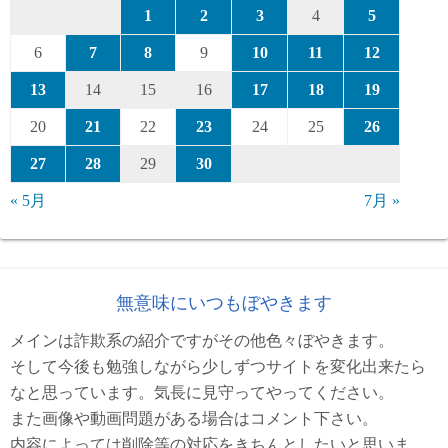
1
2
3
4
5
6
7
8
9
10
11
12
13
14
15
16
17
18
19
20
21
22
23
24
25
26
27
28
29
30
« 5月
7月 »
無意味にいつもぼやきます
メインは詐欺系の紹介ですがその他色々ぼやきます。
そして今後も勉強しながら少しずつサイトを変化出来たら
なと思っています。気長に見守ってやってください。
また画像や動画問題がある場合はコメント下さい。
内容によっては削除等の対応をきちんとしたいと思いま