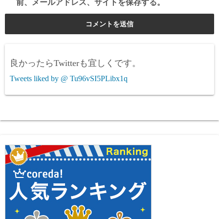
前、メールアドレス、サイトを保存する。
良かったらTwitterも宜しくです。
Tweets liked by @ Tu96vSI5PLibx1q