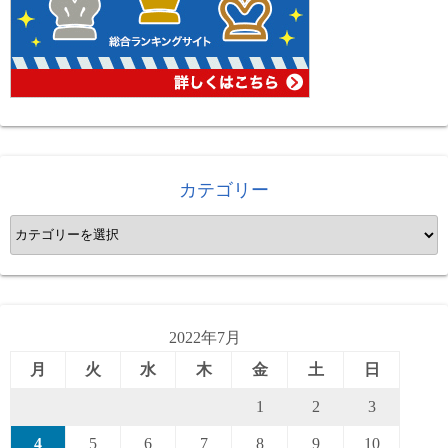
カテゴリー
カ
テ
ゴ
リ
ー
2022年7月
月
火
水
木
金
土
日
1
2
3
4
5
6
7
8
9
10