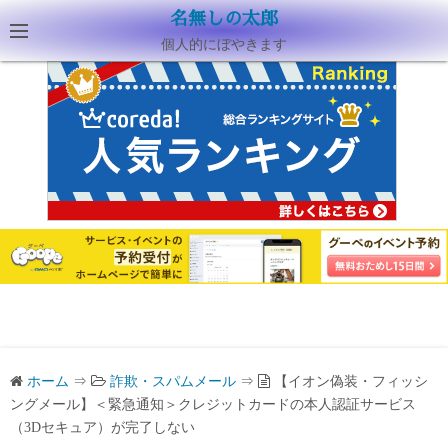
名無しの太郎
個人的にぼやきます
ホーム
⇒
詐欺・スパムメール
⇒
【イオン偽装・フィッシ
ングメール】＜緊急通知＞クレジットカードの本人認証サービス
（3Dセキュア）が完了しない