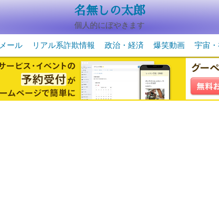
名無しの太郎
個人的にぼやきます
メール
リアル系詐欺情報
政治・経済
爆笑動画
宇宙・
動物系の爆笑動画
未確認
宇宙・