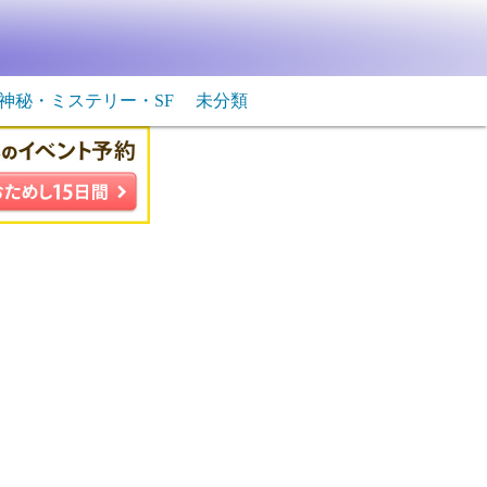
神秘・ミステリー・SF
未分類
生物・飛行物体
ＳＦ