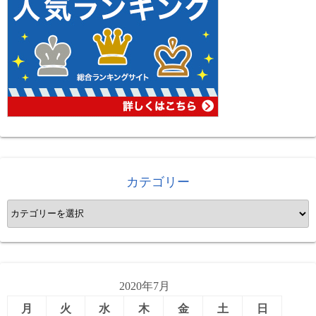
カテゴリー
カ
テ
ゴ
リ
ー
2020年7月
月
火
水
木
金
土
日