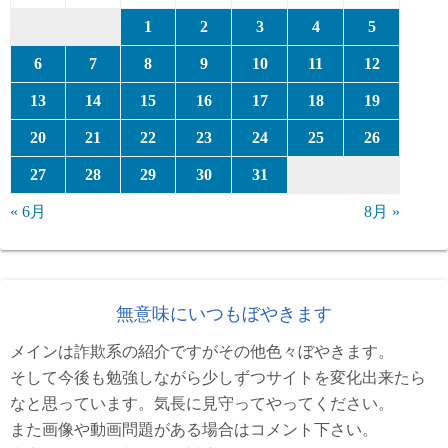
1
2
3
4
5
6
7
8
9
10
11
12
13
14
15
16
17
18
19
20
21
22
23
24
25
26
27
28
29
30
31
« 6月
8月 »
無意味にいつもぼやきます
メインは詐欺系の紹介ですがその他色々ぼやきます。
そして今後も勉強しながら少しずつサイトを変化出来たら
なと思っています。気長に見守ってやってください。
また画像や動画問題がある場合はコメント下さい。