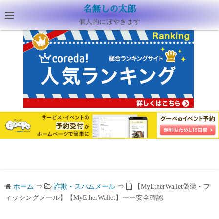
名無しの太郎
個人的にぼやきます
ホーム
⇒
詐欺・スパムメール
⇒
【MyEtherWallet偽装・フ
ィッシングメール】【MyEtherWallet】ーー安全確認