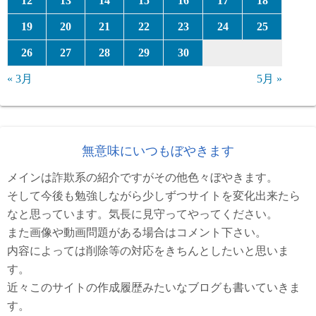
12
13
14
15
16
17
18
19
20
21
22
23
24
25
26
27
28
29
30
« 3月
5月 »
無意味にいつもぼやきます
メインは詐欺系の紹介ですがその他色々ぼやきます。
そして今後も勉強しながら少しずつサイトを変化出来たら
なと思っています。気長に見守ってやってください。
また画像や動画問題がある場合はコメント下さい。
内容によっては削除等の対応をきちんとしたいと思いま
す。
近々このサイトの作成履歴みたいなブログも書いていきま
す。