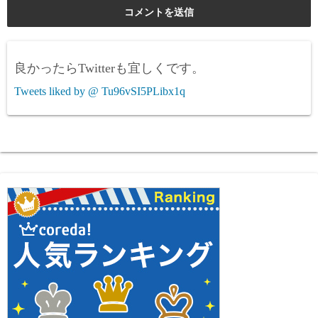
良かったらTwitterも宜しくです。
Tweets liked by @ Tu96vSI5PLibx1q