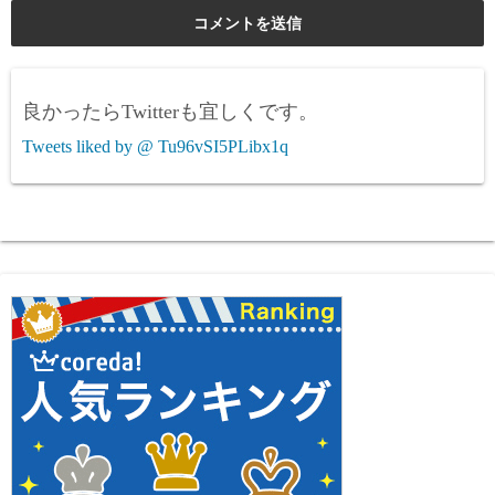
良かったらTwitterも宜しくです。
Tweets liked by @ Tu96vSI5PLibx1q