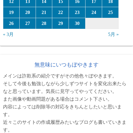
12
13
14
15
16
17
18
19
20
21
22
23
24
25
26
27
28
29
30
« 3月
5月 »
無意味にいつもぼやきます
メインは詐欺系の紹介ですがその他色々ぼやきます。
そして今後も勉強しながら少しずつサイトを変化出来たら
なと思っています。気長に見守ってやってください。
また画像や動画問題がある場合はコメント下さい。
内容によっては削除等の対応をきちんとしたいと思いま
す。
近々このサイトの作成履歴みたいなブログも書いていきま
す。