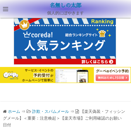
名無しの太郎
個人的にぼやきます
ホーム
⇒
詐欺・スパムメール
⇒
【楽天偽装・フィッシン
グメール】＜重要：注意喚起＞【楽天市場】ご利用確認のお願い
日付