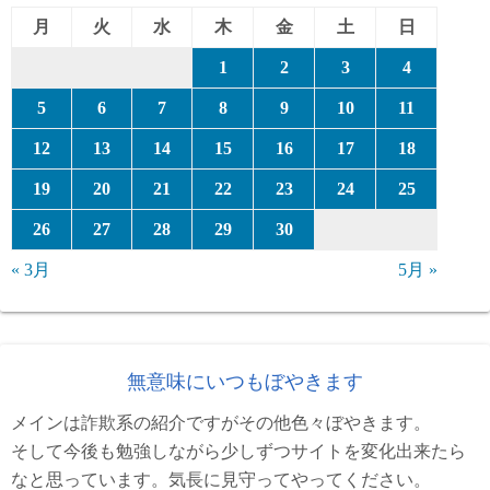
月
火
水
木
金
土
日
1
2
3
4
5
6
7
8
9
10
11
12
13
14
15
16
17
18
19
20
21
22
23
24
25
26
27
28
29
30
« 3月
5月 »
無意味にいつもぼやきます
メインは詐欺系の紹介ですがその他色々ぼやきます。
そして今後も勉強しながら少しずつサイトを変化出来たら
なと思っています。気長に見守ってやってください。