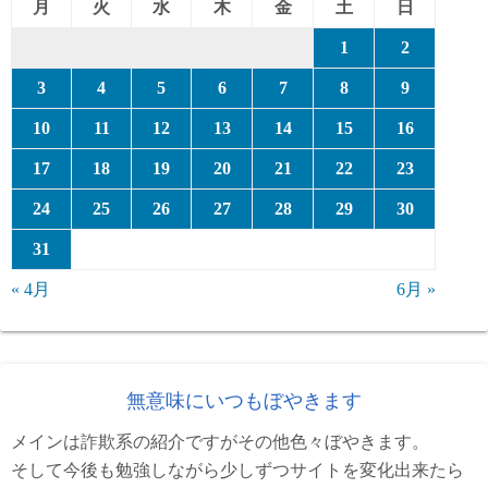
月
火
水
木
金
土
日
1
2
3
4
5
6
7
8
9
10
11
12
13
14
15
16
17
18
19
20
21
22
23
24
25
26
27
28
29
30
31
« 4月
6月 »
無意味にいつもぼやきます
メインは詐欺系の紹介ですがその他色々ぼやきます。
そして今後も勉強しながら少しずつサイトを変化出来たら