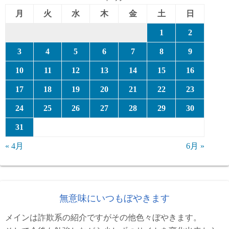
月
火
水
木
金
土
日
1
2
3
4
5
6
7
8
9
10
11
12
13
14
15
16
17
18
19
20
21
22
23
24
25
26
27
28
29
30
31
« 4月
6月 »
無意味にいつもぼやきます
メインは詐欺系の紹介ですがその他色々ぼやきます。