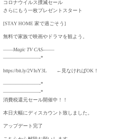
コロナウイルス撲滅セール
さらにもう一枚プレゼントスタート
[STAY HOME 家で過ごそう]
無料で家族で映画やドラマを観よう。
–
–
–
–
Magic TV CAS-
–
–
–
–
–
–
–
–
–
–
—
–
–
–
–
–
—
-*
https://bit.ly/2VIuY3L ←見なければOK！
–
–
–
–
–
–
—
–
–
–
–
–
—
-*
–
–
–
–
–
–
—
–
–
–
–
–
—
-*
消費税還元セール開催中！！
本日大幅にディスカウント致しました。
アップデート完了
こちらから解除お願いします。