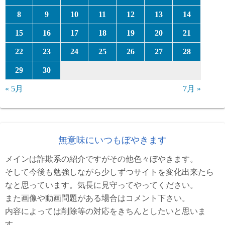
8
9
10
11
12
13
14
15
16
17
18
19
20
21
22
23
24
25
26
27
28
29
30
« 5月
7月 »
無意味にいつもぼやきます
メインは詐欺系の紹介ですがその他色々ぼやきます。
そして今後も勉強しながら少しずつサイトを変化出来たら
なと思っています。気長に見守ってやってください。
また画像や動画問題がある場合はコメント下さい。
内容によっては削除等の対応をきちんとしたいと思いま
す。