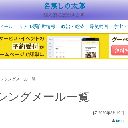
名無しの太郎
個人的にぼやきます
メール
リアル系詐欺情報
政治・経済
爆笑動画
宇宙・
動物系の爆笑動画
未確認
宇宙・
ッシングメール一覧
シングメール一覧
2020年8月19日
tarou