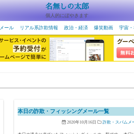
名無しの太郎
個人的にぼやきます
メール
リアル系詐欺情報
政治・経済
爆笑動画
宇宙・
動物系の爆笑動画
未確認
宇宙・
本日の詐欺・フィッシングメール一覧
2020年10月16日
詐欺・スパムメ