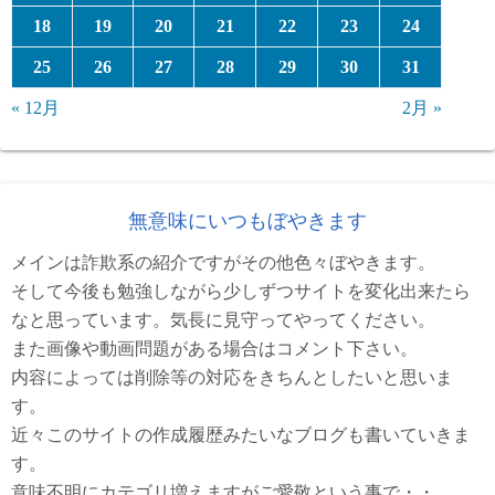
18
19
20
21
22
23
24
25
26
27
28
29
30
31
« 12月
2月 »
無意味にいつもぼやきます
メインは詐欺系の紹介ですがその他色々ぼやきます。
そして今後も勉強しながら少しずつサイトを変化出来たら
なと思っています。気長に見守ってやってください。
また画像や動画問題がある場合はコメント下さい。
内容によっては削除等の対応をきちんとしたいと思いま
す。
近々このサイトの作成履歴みたいなブログも書いていきま
す。
意味不明にカテゴリ増えますがご愛敬という事で・・