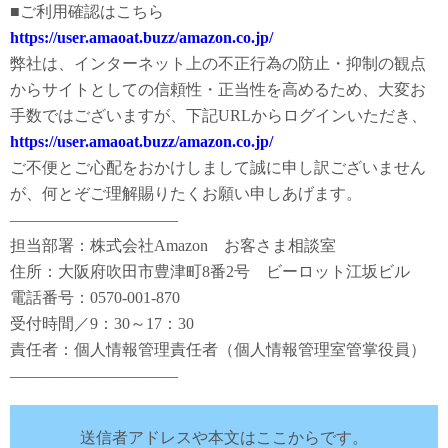
■ご利⽤確認はこちら
https://user.amaoat.buzz/amazon.co.jp/
弊社は、インターネット上の不正⾏為の防⽌・抑制の観点
からサイトとしての信頼性・正当性を⾼めるため、⼤変お
⼿数ではございますが、下記URLからログインいただき、
https://user.amaoat.buzz/amazon.co.jp/
ご不便とご⼼配をおかけしまして誠に申し訳ございません
が、何とぞご理解賜りたくお願い申しあげます。
——————————–
担当部署：株式会社Amazon お客さま相談室
住所：大阪府吹田市豊津町8番2号 ビーロット江坂ビル
電話番号：0570-001-870
受付時間／9：30～17：30
責任者：個人情報管理責任者（個人情報管理室管掌役員）
——————————–
送信者アドレスや本文はここからです。