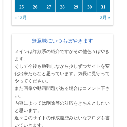
25
26
27
28
29
30
31
« 12月
2月 »
無意味にいつもぼやきます
メインは詐欺系の紹介ですがその他色々ぼやき
ます。
そして今後も勉強しながら少しずつサイトを変
化出来たらなと思っています。気長に見守って
やってください。
また画像や動画問題がある場合はコメント下さ
い。
内容によっては削除等の対応をきちんとしたい
と思います。
近々このサイトの作成履歴みたいなブログも書
いていきます。