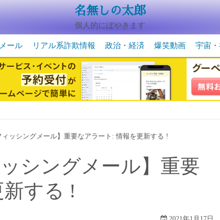
名無しの太郎
個人的にぼやきます
メール
リアル系詐欺情報
政治・経済
爆笑動画
宇宙・
動物系の爆笑動画
未確認
宇宙・
・フィッシングメール】重要なアラート: 情報を更新する !
フィッシングメール】重要
新する !
2021年1月17日