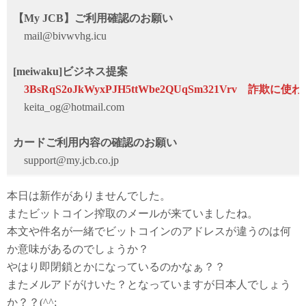
【My JCB】ご利用確認のお願い
mail@bivwvhg.icu
[meiwaku]ビジネス提案
3BsRqS2oJkWyxPJH5ttWbe2QUqSm321Vrv 
keita_og@hotmail.com
カードご利用内容の確認のお願い
support@my.jcb.co.jp
本日は新作がありませんでした。
またビットコイン搾取のメールが来ていましたね。
本文や件名が一緒でビットコインのアドレスが違うのは何
か意味があるのでしょうか？
やはり即閉鎖とかになっているのかなぁ？？
またメルアドがけいた？となっていますが日本人でしょう
か？？(^^;