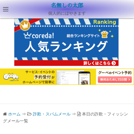
名無しの太郎
個人的にぼやきます
ホーム
⇒
詐欺・スパムメール
⇒
本日の詐欺・フィッシン
グメール一覧