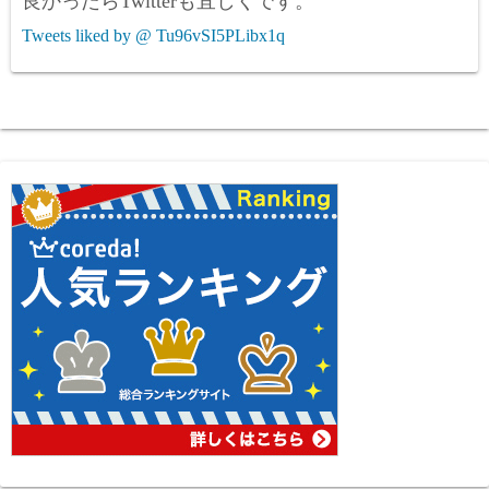
良かったらTwitterも宜しくです。
Tweets liked by @ Tu96vSI5PLibx1q