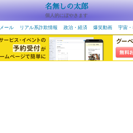
名無しの太郎
個人的にぼやきます
メール
リアル系詐欺情報
政治・経済
爆笑動画
宇宙・
動物系の爆笑動画
未確認
宇宙・