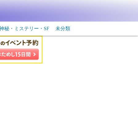
神秘・ミステリー・SF
未分類
生物・飛行物体
ＳＦ