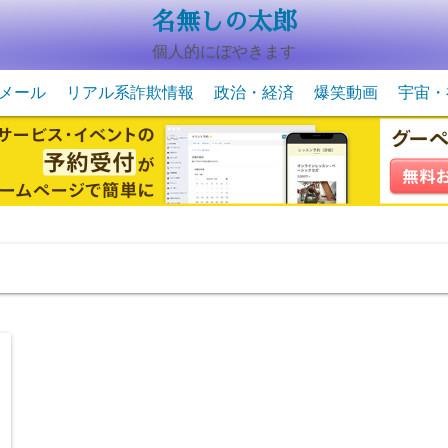
名無しの太郎
個人的にぼやきます
メール
リアル系詐欺情報
政治・経済
爆笑動画
宇宙・
動物系の爆笑動画
未確認
宇宙・