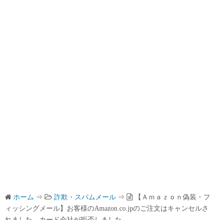
ホーム
⇒
詐欺・スパムメール
⇒
【Ａｍａｚｏｎ偽装・フ
ィッシングメール】お客様のAmazon.co.jpのご注文はキャンセルさ
れました，カード会社が拒否しました。