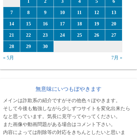
1
2
3
4
5
6
7
8
9
10
11
12
13
14
15
16
17
18
19
20
21
22
23
24
25
26
27
28
29
30
« 5月
7月 »
無意味にいつもぼやきます
メインは詐欺系の紹介ですがその他色々ぼやきます。
そして今後も勉強しながら少しずつサイトを変化出来たら
なと思っています。気長に見守ってやってください。
また画像や動画問題がある場合はコメント下さい。
内容によっては削除等の対応をきちんとしたいと思いま