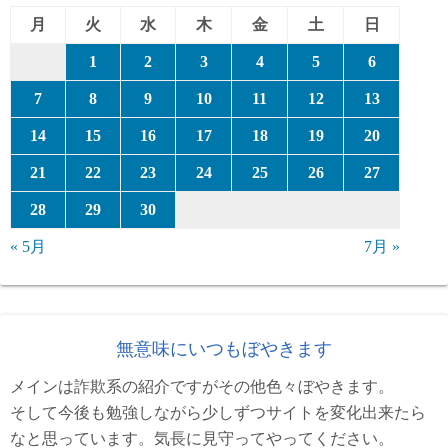
月
火
水
木
金
土
日
1
2
3
4
5
6
7
8
9
10
11
12
13
14
15
16
17
18
19
20
21
22
23
24
25
26
27
28
29
30
« 5月
7月 »
無意味にいつもぼやきます
メインは詐欺系の紹介ですがその他色々ぼやきます。
そして今後も勉強しながら少しずつサイトを変化出来たら
なと思っています。気長に見守ってやってください。