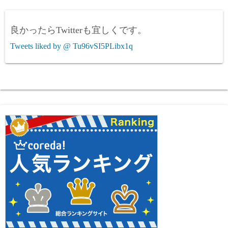
良かったらTwitterも宜しくです。
Tweets liked by @ Tu96vSI5PLibx1q