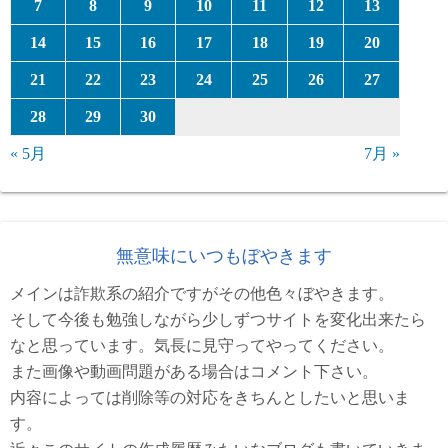
7
8
9
10
11
12
13
14
15
16
17
18
19
20
21
22
23
24
25
26
27
28
29
30
« 5月
7月 »
無意味にいつもぼやきます
メインは詐欺系の紹介ですがその他色々ぼやきます。
そして今後も勉強しながら少しずつサイトを変化出来たら
なと思っています。気長に見守ってやってください。
また画像や動画問題がある場合はコメント下さい。
内容によっては削除等の対応をきちんとしたいと思いま
す。