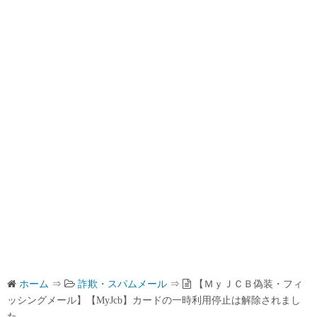
ホーム
⇒
詐欺・スパムメール
⇒
【ＭｙＪＣＢ偽装・フィ
ッシングメール】【MyJcb】カードの一時利用停止は解除されまし
た