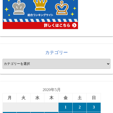
カテゴリー
カ
テ
ゴ
リ
ー
2020年5月
月
火
水
木
金
土
日
1
2
3