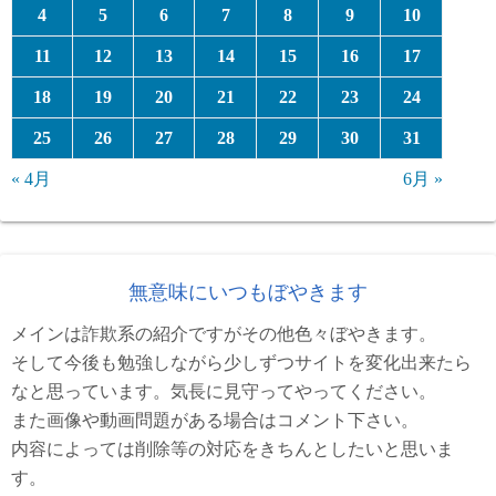
4
5
6
7
8
9
10
11
12
13
14
15
16
17
18
19
20
21
22
23
24
25
26
27
28
29
30
31
« 4月
6月 »
無意味にいつもぼやきます
メインは詐欺系の紹介ですがその他色々ぼやきます。
そして今後も勉強しながら少しずつサイトを変化出来たら
なと思っています。気長に見守ってやってください。
また画像や動画問題がある場合はコメント下さい。
内容によっては削除等の対応をきちんとしたいと思いま
す。