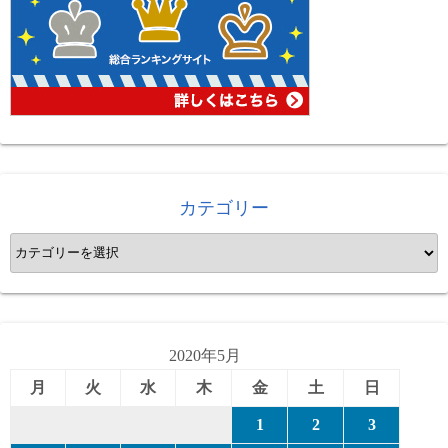
カテゴリー
カ
テ
ゴ
リ
ー
2020年5月
月
火
水
木
金
土
日
1
2
3