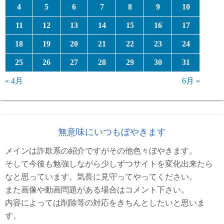
4
5
6
7
8
9
10
11
12
13
14
15
16
17
18
19
20
21
22
23
24
25
26
27
28
29
30
31
« 4月
6月 »
無意味にいつもぼやきます
メインは詐欺系の紹介ですがその他色々ぼやきます。
そして今後も勉強しながら少しずつサイトを変化出来たら
なと思っています。気長に見守ってやってください。
また画像や動画問題がある場合はコメント下さい。
内容によっては削除等の対応をきちんとしたいと思いま
す。