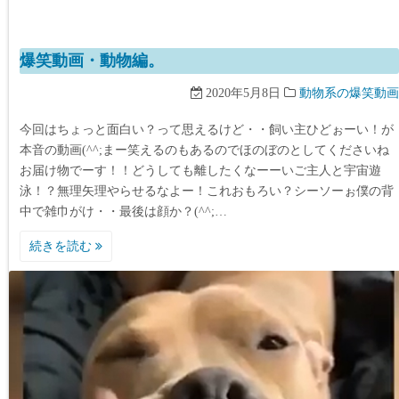
爆笑動画・動物編。
2020年5月8日
動物系の爆笑動画
今回はちょっと面白い？って思えるけど・・飼い主ひどぉーい！が
本音の動画(^^;まー笑えるのもあるのでほのぼのとしてくださいね
お届け物でーす！！どうしても離したくなーーいご主人と宇宙遊
泳！？無理矢理やらせるなよー！これおもろい？シーソーぉ僕の背
中で雑巾がけ・・最後は顔か？(^^;…
続きを読む