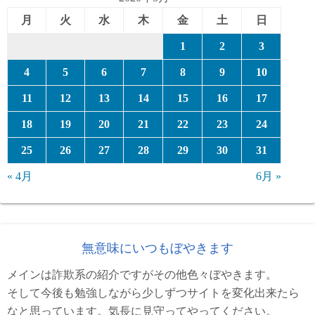
月
火
水
木
金
土
日
1
2
3
4
5
6
7
8
9
10
11
12
13
14
15
16
17
18
19
20
21
22
23
24
25
26
27
28
29
30
31
« 4月
6月 »
無意味にいつもぼやきます
メインは詐欺系の紹介ですがその他色々ぼやきます。
そして今後も勉強しながら少しずつサイトを変化出来たら
なと思っています。気長に見守ってやってください。