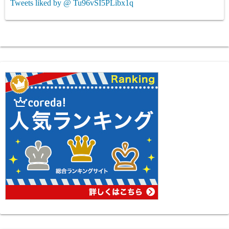
Tweets liked by @ Tu96vSI5PLibx1q