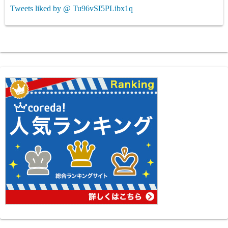
Tweets liked by @ Tu96vSI5PLibx1q