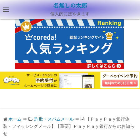
名無しの太郎
個人的にぼやきます
ホーム
⇒
詐欺・スパムメール
⇒
【ＰａｙＰａｙ銀行偽
装・フィッシングメール】【重要】ＰａｙＰａｙ銀行からのお知ら
せ