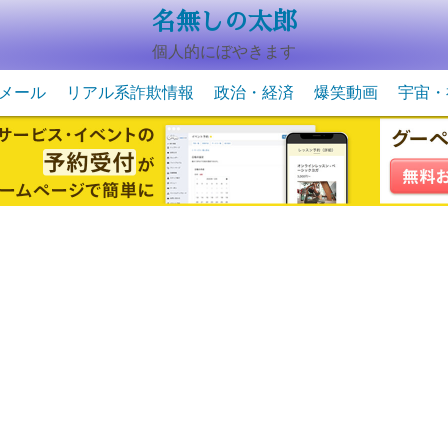
名無しの太郎
個人的にぼやきます
メール
リアル系詐欺情報
政治・経済
爆笑動画
宇宙・
動物系の爆笑動画
未確認
宇宙・