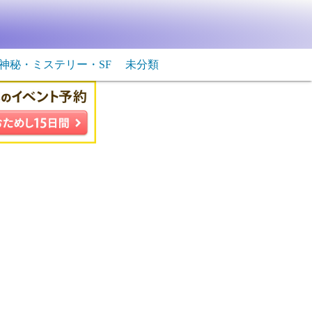
神秘・ミステリー・SF
未分類
生物・飛行物体
ＳＦ