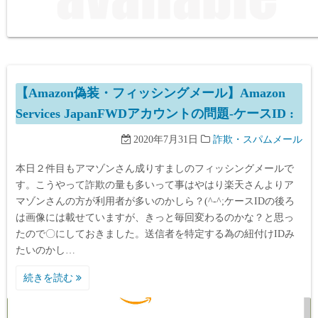
【Amazon偽装・フィッシングメール】Amazon
Services JapanFWDアカウントの問題-ケースID :
2020年7月31日
詐欺・スパムメール
本日２件目もアマゾンさん成りすましのフィッシングメールで
す。こうやって詐欺の量も多いって事はやはり楽天さんよりア
マゾンさんの方が利用者が多いのかしら？(^-^;ケースIDの後ろ
は画像には載せていますが、きっと毎回変わるのかな？と思っ
たので〇にしておきました。送信者を特定する為の紐付けIDみ
たいのかし…
続きを読む