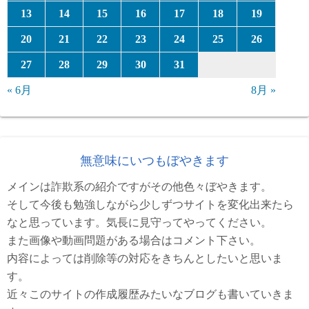
13
14
15
16
17
18
19
20
21
22
23
24
25
26
27
28
29
30
31
« 6月
8月 »
無意味にいつもぼやきます
メインは詐欺系の紹介ですがその他色々ぼやきます。
そして今後も勉強しながら少しずつサイトを変化出来たら
なと思っています。気長に見守ってやってください。
また画像や動画問題がある場合はコメント下さい。
内容によっては削除等の対応をきちんとしたいと思いま
す。
近々このサイトの作成履歴みたいなブログも書いていきま