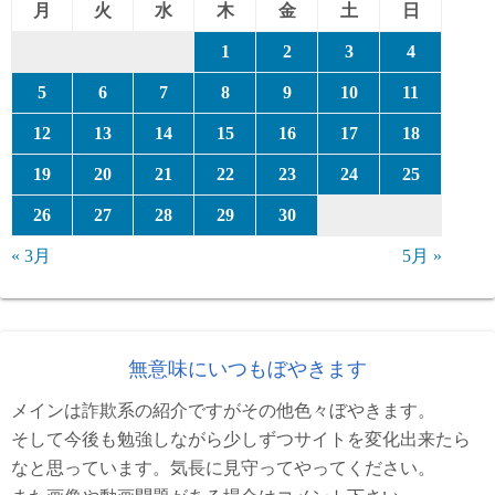
月
火
水
木
金
土
日
1
2
3
4
5
6
7
8
9
10
11
12
13
14
15
16
17
18
19
20
21
22
23
24
25
26
27
28
29
30
« 3月
5月 »
無意味にいつもぼやきます
メインは詐欺系の紹介ですがその他色々ぼやきます。
そして今後も勉強しながら少しずつサイトを変化出来たら
なと思っています。気長に見守ってやってください。