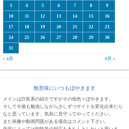
3
4
5
6
7
8
9
10
11
12
13
14
15
16
17
18
19
20
21
22
23
24
25
26
27
28
29
30
31
« 4月
6月 »
無意味にいつもぼやきます
メインは詐欺系の紹介ですがその他色々ぼやきます。
そして今後も勉強しながら少しずつサイトを変化出来たら
なと思っています。気長に見守ってやってください。
また画像や動画問題がある場合はコメント下さい。
内容によっては削除等の対応をきちんとしたいと思いま