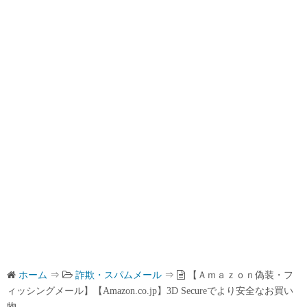
ホーム
⇒
詐欺・スパムメール
⇒
【Ａｍａｚｏｎ偽装・フ
ィッシングメール】【Amazon.co.jp】3D Secureでより安全なお買い
物