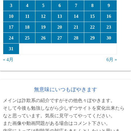
3
4
5
6
7
8
9
10
11
12
13
14
15
16
17
18
19
20
21
22
23
24
25
26
27
28
29
30
31
« 4月
6月 »
無意味にいつもぼやきます
メインは詐欺系の紹介ですがその他色々ぼやきます。
そして今後も勉強しながら少しずつサイトを変化出来たら
なと思っています。気長に見守ってやってください。
また画像や動画問題がある場合はコメント下さい。
内容によっては削除等の対応をきちんとしたいと思いま