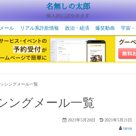
名無しの太郎
個人的にぼやきます
メール
リアル系詐欺情報
政治・経済
爆笑動画
宇宙・
動物系の爆笑動画
未確認
宇宙・
ッシングメール一覧
シングメール一覧
2021年5月20日
2021年5月21日
tarou