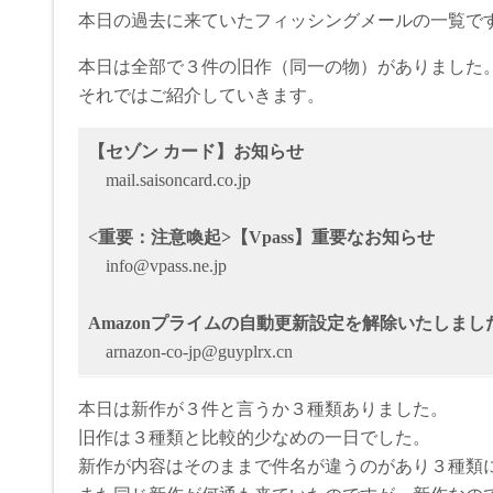
本日の過去に来ていたフィッシングメールの一覧で
本日は全部で３件の旧作（同一の物）がありました
それではご紹介していきます。
【セゾン カード】お知らせ
mail.saisoncard.co.jp
<重要：注意喚起>【Vpass】重要なお知らせ
info@vpass.ne.jp
Amazonプライムの自動更新設定を解除いたしまし
arnazon-co-jp@guyplrx.cn
本日は新作が３件と言うか３種類ありました。
旧作は３種類と比較的少なめの一日でした。
新作が内容はそのままで件名が違うのがあり３種類