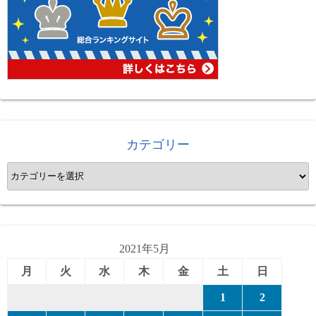
カテゴリー
カ
テ
ゴ
リ
ー
2021年5月
月
火
水
木
金
土
日
1
2