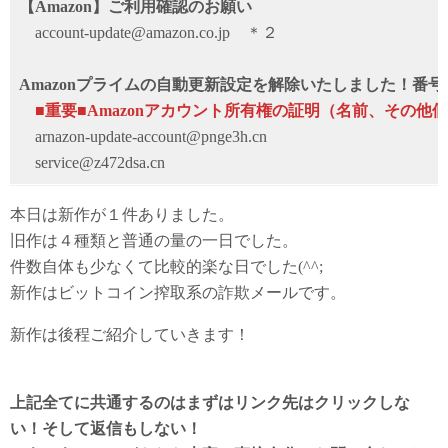
【Amazon】ご利用確認のお願い
account-update@amazon.co.jp ＊２
Amazonプライムの自動更新設定を解除いたしました！番号
■重要■Amazonアカウント所有権の証明（名前、その他
arnazon-update-account@pnge3h.cn
service@z472dsa.cn
本日は新作が１件ありました。
旧作は４種類と普通の量の一日でした。
件数自体も少なくて比較的楽な日でした(^^;
新作はビットコイン搾取系の詐欺メールです。
新作は後程ご紹介していきます！
上記全てに共通するのはまずはリンク先はクリックしな
い！そして返信もしない！