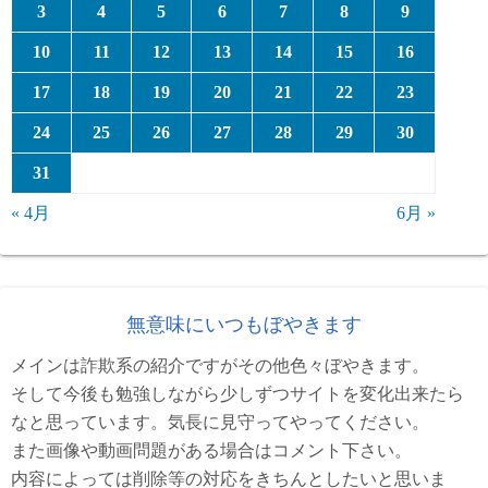
3
4
5
6
7
8
9
10
11
12
13
14
15
16
17
18
19
20
21
22
23
24
25
26
27
28
29
30
31
« 4月
6月 »
無意味にいつもぼやきます
メインは詐欺系の紹介ですがその他色々ぼやきます。
そして今後も勉強しながら少しずつサイトを変化出来たら
なと思っています。気長に見守ってやってください。
また画像や動画問題がある場合はコメント下さい。
内容によっては削除等の対応をきちんとしたいと思いま