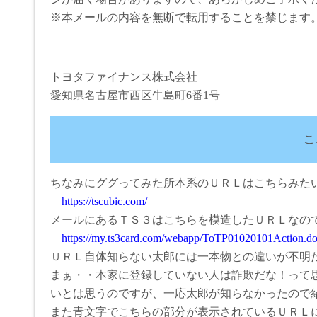
※本メールの内容を無断で転用することを禁じます
トヨタファイナンス株式会社
愛知県名古屋市西区牛島町6番1号
こ
ちなみにググってみた所本系のＵＲＬはこちらみた
https://tscubic.com/
メールにあるＴＳ３はこちらを模造したＵＲＬなの
https://my.ts3card.com/webapp/ToTP01020101Action.d
ＵＲＬ自体知らない太郎には一本物との違いが不明
まぁ・・本家に登録していない人は詐欺だな！って
いとは思うのですが、一応太郎が知らなかったので
また青文字でこちらの部分が表示されているＵＲＬ