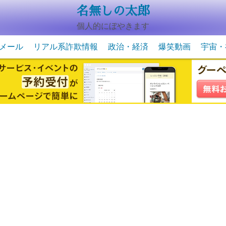
名無しの太郎
個人的にぼやきます
メール
リアル系詐欺情報
政治・経済
爆笑動画
宇宙・
動物系の爆笑動画
未確認
宇宙・