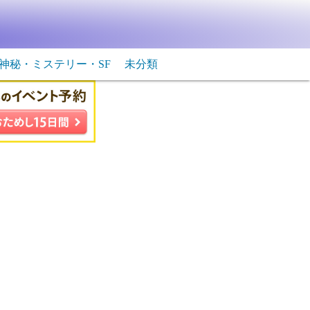
神秘・ミステリー・SF
未分類
生物・飛行物体
ＳＦ