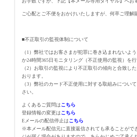
お手数ですが、下記【本メール専用ダイヤル】へお
ご心配とご不便をおかけいたしますが、何卒ご理解
■不正取引の監視体制について
（1）弊社ではお客さまが犯罪に巻き込まれないよ
か24時間365日モニタリング（不正使用の監視）を
（2）お取引の監視により不正取引の傾向と合致し
おります。
（3）弊社のカード不正使用に対する取組みについ
さい。
よくあるご質問は
こちら
登録情報の変更は
こちら
Eメールの配信停止は
こちら
※本メール配信元に直接返信されても承ることがで
ジが届く場合がありますので、あらかじめご了承く