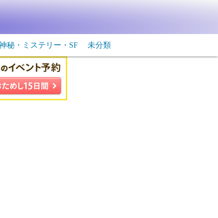
神秘・ミステリー・SF
未分類
生物・飛行物体
ＳＦ