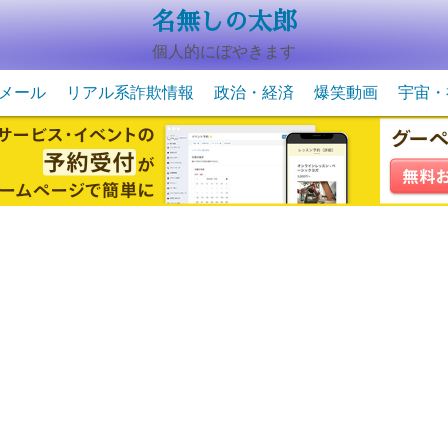
名無しの太郎
個人的にぼやきます
メール
リアル系詐欺情報
政治・経済
爆笑動画
宇宙・
動物系の爆笑動画
未確認
宇宙・