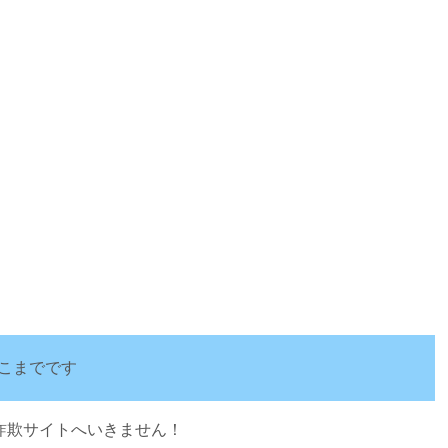
。
こまでです
詐欺サイトへいきません！