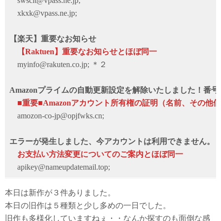
swscit@vpass.ne.jp;
xkxk@vpass.ne.jp;
【楽天】重要なお知らせ
【Raktuen】重要なお知らせとほぼ同一
myinfo@rakuten.co.jp; ＊２
Amazonプライムの自動更新設定を解除いたしました！番号
■重要■Amazonアカウント所有権の証明（名前、その他
amozon-co-jp@opjfwks.cn;
エラーが発生しました、今アカウントは利用できません。
お支払い方法変更についてのご案内とほぼ同一
apikey@nameupdatemail.top;
本日は新作が３件ありました。
本日の旧作は５種類と少し多めの一日でした。
旧作も多様化していますねぇ・・なんか探すのも面倒な感