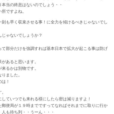
り本当の終息はないのでしょう・・
い所ですよね。
一刻も早く収束させる事！に全力を傾けるべきじゃないでし
んじゃないでしょうか？
って部分だけを強調すれば基本日本で拡大が起こる事は防げ
果があると思います。
が来るかは別物です。
なりました。
のは！
す。
にしていつでも来れる様にしたら密は減りますよ！
た郵便局が１９時までですってなればそれまでに取りに行か
・人も待ち列・・うーん・・・