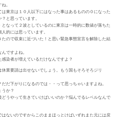
すね。
ては東京は１０人以下にはなった事はあるものの０になった
か？と思っています。
・となって２波としているのに東京は一時的に数値が落ちた
個人的には思っています。
きたので収束に近づいた！と思い緊急事態宣言を解除した結
なんですよね。
た感染者が増えているだけなんですよ？
は休業要請は出せないでしょう。もう国もそろそろジリ
？だだ下がりになるのでは・・って思っちゃいますよね。
ょうか？
後どうやって生きていけばいいのか？悩んでるレベルなんで
ではないのですからこのままほっとけばいずれまた元には戻