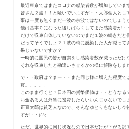
最近東京ではまたコロナの感染者数が増加していま
皆さん２波！！と騒いでいますが・・太郎個人とし
事は一度も無くまだ一波の余波ではないのでしょう
他は基本０になった後しばらくしてまた感染者が・
だけで収束自体していないのでまだ１波の続きだと
だってそうでしょ？１波の時に感染した人が減って
果じゃないですか？
一時的に国民の皆が自粛をし感染者数が減っただけ
それを収束したと勘違いさせるかの様に解除をしま
で・・政府は？まー・・また同じ様に増えた程度で
貧。。。。。
このまま行くと？日本円の貨幣価値は・・どうなる
お金ある人は外貨に投資したらいいんじゃないでし
正直太郎は貧乏人なので、そんなゆとりもないし今
すが・・(^^;
ただ、世界的に同じ状況なので日本だけが下がる訳