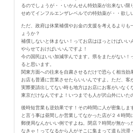
るのでしょうが・・いかんせん特効薬が出来ない限
せめてインフルエンザレベルでの特効薬が・・欲し
ただ、政府は休業補償やお金の支援を考えるよりも
ょうか？
補償しないと休まない！ってお店はほっとけばいい
やらせておけばいいんですよ！
今の国民はいい加減学んでます。県をまたがない！
ると思います。
関東方面への往来を自粛させるだけで恐らく相当効
お店も普通に営業させたらいいんですよ。ただ、客
実際要請出してない時も地方はお店にお客がいなく
東京だけなんですよ！いつまでも人が沢山外にいた
後時短営業も逆効果です！その時間に人が密集しま
と言う事は昼間しか営業してなかった店が２４時間
郵便局なんかいい例ですよね。閉店？時間が無かっ
なきゃ！ってなるから人がそこに集まって道も渋滞