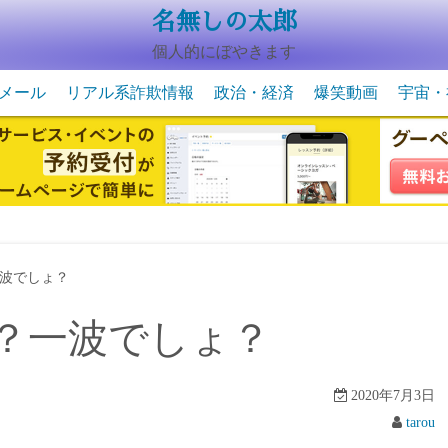
名無しの太郎
個人的にぼやきます
メール
リアル系詐欺情報
政治・経済
爆笑動画
宇宙・
動物系の爆笑動画
未確認
宇宙・
波でしょ？
？一波でしょ？
2020年7月3日
tarou