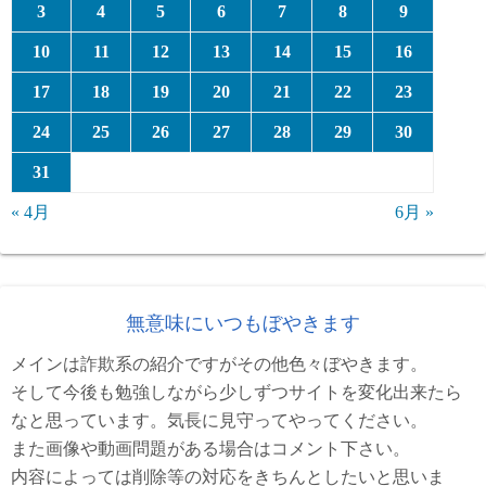
3
4
5
6
7
8
9
10
11
12
13
14
15
16
17
18
19
20
21
22
23
24
25
26
27
28
29
30
31
« 4月
6月 »
無意味にいつもぼやきます
メインは詐欺系の紹介ですがその他色々ぼやきます。
そして今後も勉強しながら少しずつサイトを変化出来たら
なと思っています。気長に見守ってやってください。
また画像や動画問題がある場合はコメント下さい。
内容によっては削除等の対応をきちんとしたいと思いま