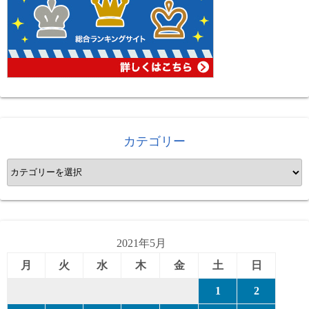
カテゴリー
カ
テ
ゴ
リ
ー
2021年5月
月
火
水
木
金
土
日
1
2