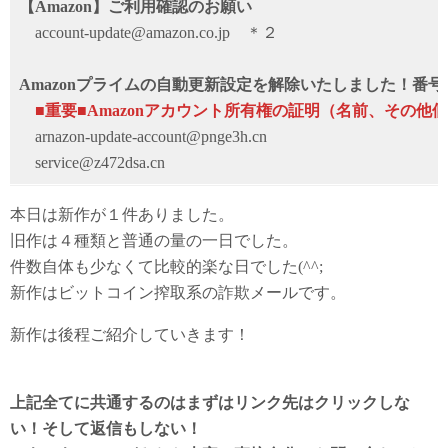
【Amazon】ご利用確認のお願い
account-update@amazon.co.jp ＊２
Amazonプライムの自動更新設定を解除いたしました！番号
■重要■Amazonアカウント所有権の証明（名前、その他
arnazon-update-account@pnge3h.cn
service@z472dsa.cn
本日は新作が１件ありました。
旧作は４種類と普通の量の一日でした。
件数自体も少なくて比較的楽な日でした(^^;
新作はビットコイン搾取系の詐欺メールです。
新作は後程ご紹介していきます！
上記全てに共通するのはまずはリンク先はクリックしな
い！そして返信もしない！