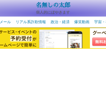
名無しの太郎
個人的にぼやきます
メール
リアル系詐欺情報
政治・経済
爆笑動画
宇宙・
動物系の爆笑動画
未確認
宇宙・