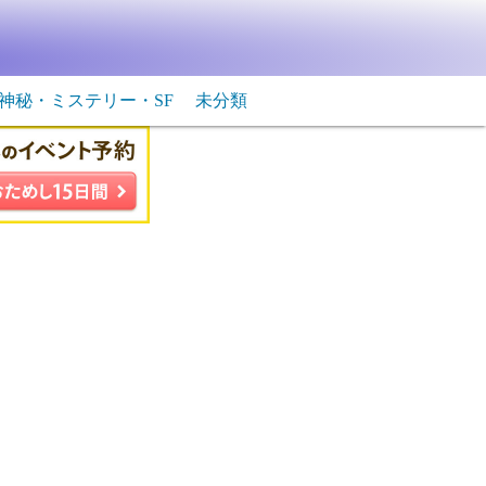
神秘・ミステリー・SF
未分類
生物・飛行物体
ＳＦ