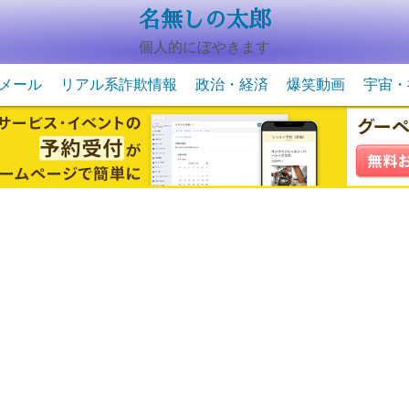
名無しの太郎
個人的にぼやきます
メール
リアル系詐欺情報
政治・経済
爆笑動画
宇宙・
動物系の爆笑動画
未確認
宇宙・