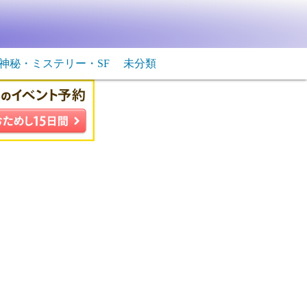
神秘・ミステリー・SF
未分類
生物・飛行物体
ＳＦ