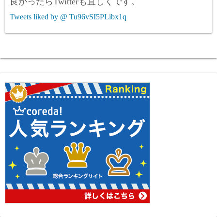
良かったらTwitterも宜しくです。
Tweets liked by @ Tu96vSI5PLibx1q